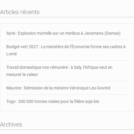
tête
Articles récents
du
Conseil
des
gouverneurs
Syrie : Explosion mortelle sur un minibus à Jaramana (Damas)
de
la
Budget vert 2027 : Le ministère de l’Économie forme ses cadres à
BIDC
Lomé
Travail domestique non rémunéré : à Saly, l’Afrique veut en
mesurer la valeur
Maurice : Démission de la ministre Véronique Leu-Govind
Togo : 300 000 tonnes visées pour la filière soja bio
Archives