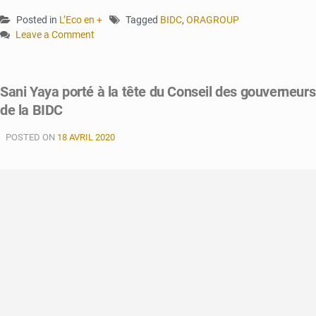
Posted in
L’Eco en +
Tagged
BIDC
,
ORAGROUP
Leave a Comment
on
La
BIDC
Sani Yaya porté à la tête du Conseil des gouverneurs
signe
de la BIDC
un
accord
POSTED ON
de
18 AVRIL 2020
financement
de
32,8
milliards
FCFA
avec
ORAGROUP