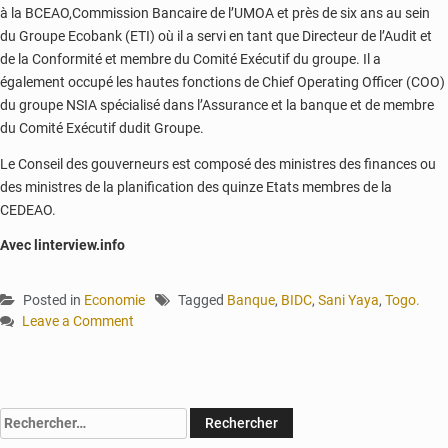
à la BCEAO,Commission Bancaire de l’UMOA et près de six ans au sein
du Groupe Ecobank (ETI) où il a servi en tant que Directeur de l’Audit et
de la Conformité et membre du Comité Exécutif du groupe. Il a
également occupé les hautes fonctions de Chief Operating Officer (COO)
du groupe NSIA spécialisé dans l’Assurance et la banque et de membre
du Comité Exécutif dudit Groupe.
Le Conseil des gouverneurs est composé des ministres des finances ou
des ministres de la planification des quinze Etats membres de la
CEDEAO.
Avec linterview.info
Posted in
Economie
Tagged
Banque
,
BIDC
,
Sani Yaya
,
Togo.
Leave a Comment
on
Sani
Yaya
porté
Rechercher :
à
la